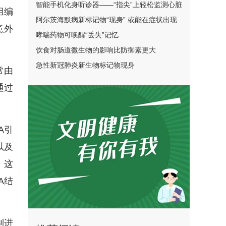
智能手机化身听诊器——“指尖”上轻松监测心脏
组编
保健康
阿尔茨海默病新标记物“现身” 或能在症状出现
意外
前十年揭示疾病
哮喘药物可唤醒“丢失”记忆
饮食对肠道微生物的影响比防御素更大
急性新冠肺炎新生物标记物现身
常由
通过
A引
以及
。这
A结
制进