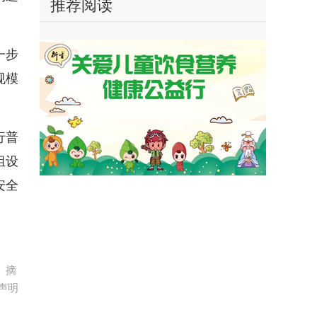
推荐阅读
一步
规模
行普
组设
安全
、摘
声明