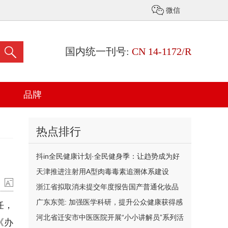
微信
国内统一刊号:
CN 14-1172/R
品牌
热点排行
抖in全民健康计划·全民健身季：让趋势成为好
生意，解锁健康食品新增量
天津推进注射用A型肉毒毒素追溯体系建设
浙江省拟取消未提交年度报告国产普通化妆品
备案
广东东莞: 加强医学科研，提升公众健康获得感
任，
河北省迁安市中医医院开展“小小讲解员”系列活
《办