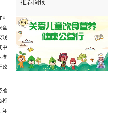
推荐阅读
许可
安全
实现
其中
生变
行政
否准
当将
告知