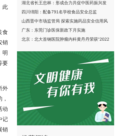
动
湖北省长王忠林：形成合力共促中医药振兴发
。此
展
四川绵阳：配备791名学校食品安全总监
山西晋中市场监管局 探索实施药品安全信用风
险分类分级管理机制 A- A+
广东：东莞门诊医保新政下月实施
装食
北京：北大首钢医院肿瘤内科黄丹丹荣获“2022
仅销
例例精彩—mCRC精准治疗病例大赛”全国总冠
，明
军
等要
所外
的，
活动
中记
展销