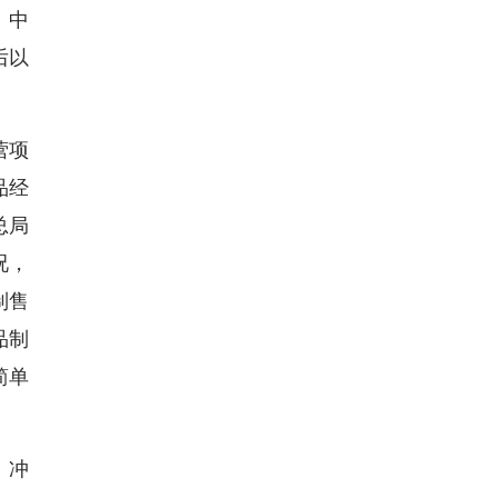
、中
后以
营项
品经
总局
况，
制售
品制
简单
、冲