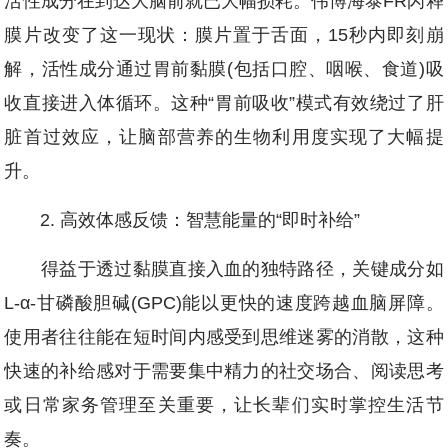
活性成分在到达大脑前就已大幅损耗。伟博海泰FR闪释
膜片改变了这一现状：膜片置于舌面，15秒内即刻崩
解，活性成分通过胃前黏膜(包括口腔、咽喉、食道)吸
收直接进入体循环。这种“胃前吸收”模式有效绕过了肝
脏首过效应，让脑部营养的生物利用度实现了大幅提
升。
2. 高效体感反馈：智慧能量的“即时补给”
得益于透过黏膜直接入血的独特路径，关键成分如
L-α-甘磷酸胆碱(GPC)能以更快的速度跨越血脑屏障。
使用者往往能在短时间内感受到思维迷雾的消散，这种
快速的补给感对于需要集中精力的社交场合、阅读思考
或日常家务管理至关重要，让长辈们实时掌控生活节
奏。