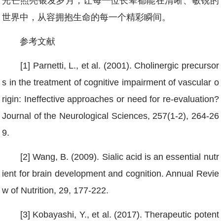
光芒照亮银发岁月，让每一位长辈都能在清晰、敏锐的
世界中，从容拥抱生命的每一个精彩瞬间。
参考文献
[1] Parnetti, L., et al. (2001). Cholinergic precursor
s in the treatment of cognitive impairment of vascular o
rigin: Ineffective approaches or need for re-evaluation?
Journal of the Neurological Sciences, 257(1-2), 264-26
9.
[2] Wang, B. (2009). Sialic acid is an essential nutr
ient for brain development and cognition. Annual Revie
w of Nutrition, 29, 177-222.
[3] Kobayashi, Y., et al. (2017). Therapeutic potent