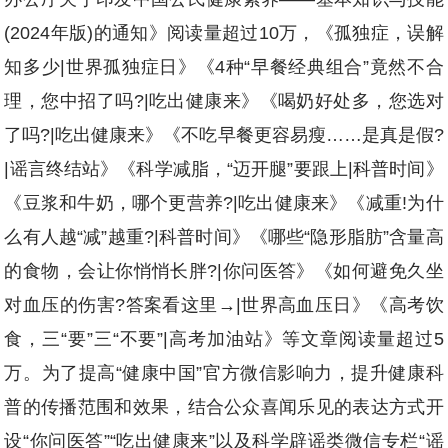
(2024年版)的通知》阅读量超过10万，《孤独症，误解
知多少|世界孤独症日》《4种“早餐经典组合”竟然不合
理，您中招了吗?|吃出健康来》《喝奶好处多，您选对
了吗?|吃出健康来》《不吃早餐更容易瘦……是真是假?
|谣言终结站》《科学减脂，“迈开腿”要跟上|科普时间》
《豆浆和牛奶，哪个更营养?|吃出健康来》《减重!为什
么有人越“减”越重?|科普时间》《哪些“隐形脂肪”含量高
的食物，会让你悄悄长胖?|你问医答》《如何避免久坐
对血压的伤害?答案看这里→|世界高血压日》《高考饮
食，三“要”三“不要”|高考加油站》等文章阅读量超过5
万。为了提高“健康中国”官方微信影响力，提升健康科
普的传播范围和效果，结合公众喜闻乐见的表达方式开
设“你问医答”“吃出健康来”以及科学辟谣类微信专栏“谣